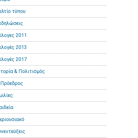
ελτίο τύπου
κδηλώσεις
κλογες 2011
κλογές 2013
κλογές 2017
στορία & Πολιτισμός
 Πρόεδρος
μιλίες
αιδεία
εριουσιακό
υνεντεύξεις