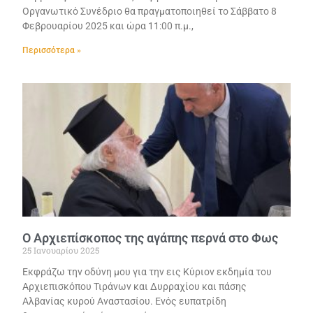
Οργανωτικό Συνέδριο θα πραγματοποιηθεί το Σάββατο 8
Φεβρουαρίου 2025 και ώρα 11:00 π.μ.,
Περισσότερα »
Ο Αρχιεπίσκοπος της αγάπης περνά στο Φως
25 Ιανουαρίου 2025
Εκφράζω την οδύνη μου για την εις Κύριον εκδημία του
Αρχιεπισκόπου Τιράνων και Δυρραχίου και πάσης
Αλβανίας κυρού Αναστασίου. Ενός ευπατρίδη