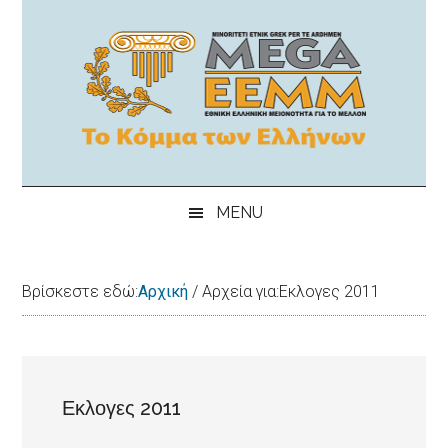
Skip
Skip
Skip
Skip
to
to
to
to
main
secondary
primary
footer
content
menu
sidebar
MEGA-
"Εθνική
Ελληνικη
EEMM
MENU
μειονότητα
για
το
Βρίσκεστε εδώ:
Αρχική
/
Αρχεία για:Εκλογες 2011
μέλλον"
Εκλογες 2011