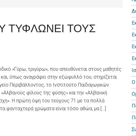
Δ
Ε
Υ ΤΥΦΛΩΝΕΙ ΤΟΥΣ
Ε
Ε
Ε
οδικό «Γύρω, τριγύρω», που απευθύνεται στους μαθητές
Ι
και, όπως αναγράφει στην εξώφυλλό του, στηρίζεται
Ο
γείο Περιβάλλοντος, το Ινστιτούτο Παιδαγωγικών
 «Αλβανούς φίλους της φύσης» και την «Αλβανική
Ο
σχη». Η πρώτη όψη του τεύχους 71 με τα πολλά
Π
 τα φανταχτερά χρώματα είναι τόσο αθώα, μα […]
Π
Σ