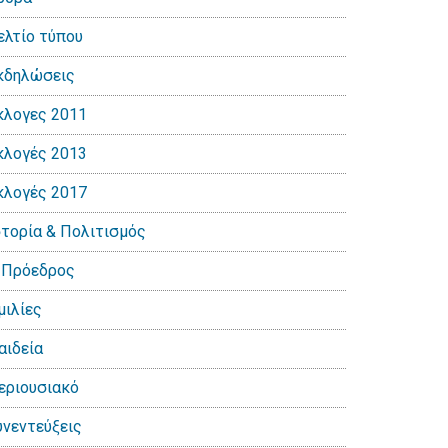
ελτίο τύπου
κδηλώσεις
κλογες 2011
κλογές 2013
κλογές 2017
στορία & Πολιτισμός
 Πρόεδρος
μιλίες
αιδεία
εριουσιακό
υνεντεύξεις