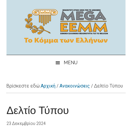
Skip
Skip
Skip
Skip
to
to
to
to
main
secondary
primary
footer
content
menu
sidebar
MEGA-
"Εθνική
Ελληνικη
EEMM
MENU
μειονότητα
για
το
Βρίσκεστε εδώ:
Αρχική
/
Ανακοινώσεις
/
Δελτίο Τύπου
μέλλον"
Δελτίο Τύπου
23 Δεκεμβρίου 2024