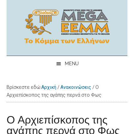
Skip
Skip
Skip
Skip
to
to
to
to
main
secondary
primary
footer
content
menu
sidebar
MEGA-
"Εθνική
Ελληνικη
EEMM
MENU
μειονότητα
για
το
Βρίσκεστε εδώ:
Αρχική
/
Ανακοινώσεις
/
Ο
μέλλον"
Αρχιεπίσκοπος της αγάπης περνά στο Φως
Ο Αρχιεπίσκοπος της
αγάπης περνά στο Φως