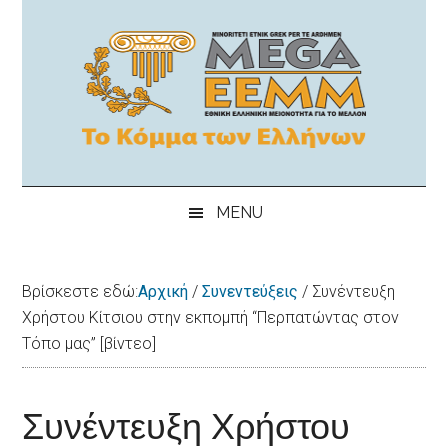
Skip
Skip
Skip
Skip
to
to
to
to
main
secondary
primary
footer
content
menu
sidebar
MEGA-
"Εθνική
Ελληνικη
EEMM
MENU
μειονότητα
για
το
Βρίσκεστε εδώ:
Αρχική
/
Συνεντεύξεις
/
Συνέντευξη
μέλλον"
Χρήστου Κίτσιου στην εκπομπή “Περπατώντας στον
Τόπο μας” [βίντεο]
Συνέντευξη Χρήστου